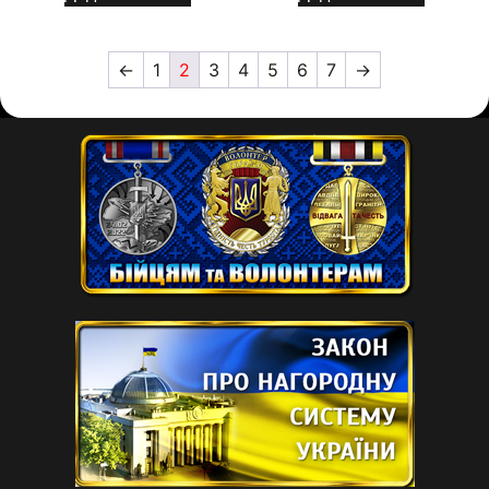
←
1
2
3
4
5
6
7
→