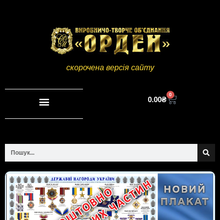
скорочена версія сайту
0
0.00
₴
Повна версія сайту