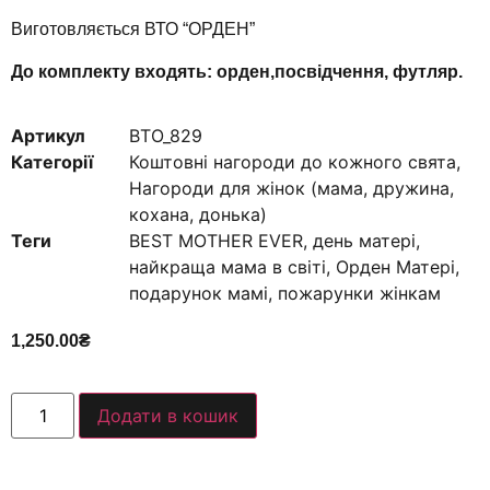
Виготовляється ВТО “ОРДЕН”
До комплекту входять: орден,посвідчення, футляр.
Артикул
ВТО_829
Категорії
Коштовні нагороди до кожного свята
,
Нагороди для жінок (мама, дружина,
кохана, донька)
Теги
BEST MOTHER EVER
,
день матері
,
найкраща мама в світі
,
Орден Матері
,
подарунок мамі
,
пожарунки жінкам
1,250.00
₴
Додати в кошик