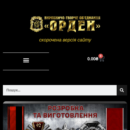
скорочена версія сайту
0
0.00
₴
Повна версія сайту