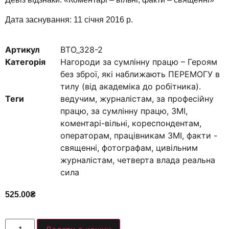
Дата заснування: 11 січня 2016 р.
Артикул
ВТО_328-2
Категорія
Нагороди за сумлінну працю – Героям
без зброї, які наближають ПЕРЕМОГУ в
тилу (від академіка до робітника).
Теги
ведучим
,
журналістам
,
за професійну
працю
,
за сумлінну працю
,
ЗМІ
,
коментарі-вільні
,
кореспондентам
,
операторам
,
працівникам ЗМІ
,
факти -
священні
,
фотографам
,
цивільним
журналістам
,
четверта влада реальна
сила
525.00
₴