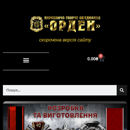
скорочена версія сайту
0
0.00
₴
Повна версія сайту