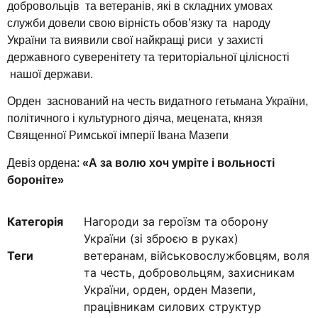
добровольців та ветеранів, які в складних умовах
служби довели свою вірність обов’язку та народу
України та виявили свої найкращі риси у захисті
державного суверенітету та територіальної цілісності
нашої держави.
Орден заснований на честь видатного гетьмана України,
політичного і культурного діяча, мецената, князя
Священної Римської імперії Івана Мазепи
Девіз ордена:
«А за волю xоч умріте і вольності
бороніте»
Категорія
Нагороди за героїзм та оборону
України (зі зброєю в руках)
Теги
ветеранам
,
військовослужбовцям
,
воля
та честь
,
добровольцям
,
захисникам
України
,
орден
,
орден Мазепи
,
працівникам силових структур