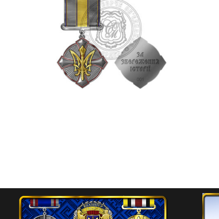
Відзнака “За збереження
історії”
525.00
₴
Додати в кошик