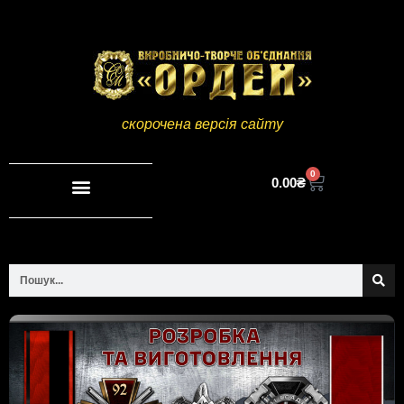
скорочена версія сайту
0
0.00
₴
Повна версія сайту