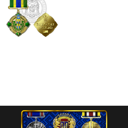
Відзнака “За службу
державі” (Державна
прикордонна служба
України)
525.00
₴
Додати в кошик