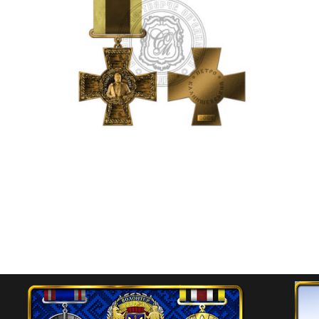
Хрест Петра Калнишевського
“За гідність у полоні”
700.00
₴
Додати в кошик