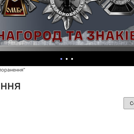
поранення”
ення