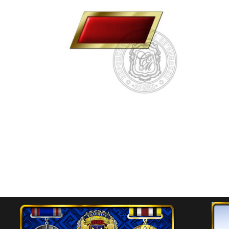
Значок-планка «Поранення
середньої тяжкості»
150.00
₴
Додати в кошик