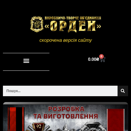
скорочена версія сайту
0
0.00
₴
Повна версія сайту