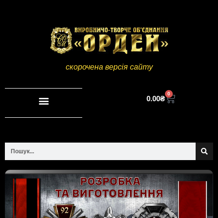
скорочена версія сайту
0
0.00
₴
Повна версія сайту