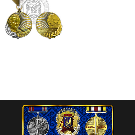
Відзнака «За вірність
заповітам Кобзаря”
525.00
₴
Додати в кошик