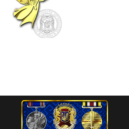
Лацканний значок
“Ангели кохання”
200.00
₴
Додати в кошик