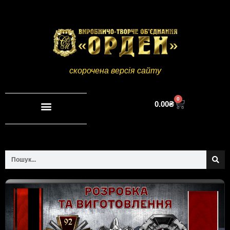
скорочена версія сайту
0
0.00
₴
Повна версія сайту