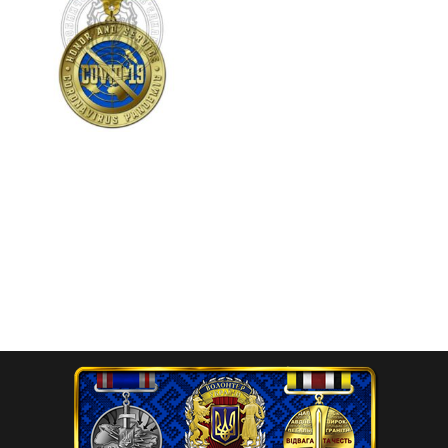
Знак народної пошани
«За боротьбу з
пандемією»
450.00
₴
Додати в кошик