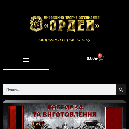
скорочена версія сайту
0
0.00
₴
Повна версія сайту