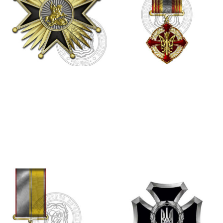
ВИЩА ВІДЗНАКА – орден
Вища нагорода ВГО
“ЛИЦАРСЬКИЙ ХРЕСТ”
“ЗВИТЯГА” – відзнака “ЗА
ЗАСЛУГИ”
1,150.00
₴
575.00
₴
Додати в кошик
Додати в кошик