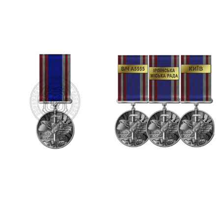
Додати в кошик
Додати в кошик
Медаль “НЕЗЛАМНИМ
Медаль “НЕЗЛАМНИМ
ГЕРОЯМ РОСІЙСЬКО-
ГЕРОЯМ РОСІЙСЬКО-
УКРАЇНСЬКОЇ ВІЙНИ”
УКРАЇНСЬКОЇ ВІЙНИ” з
накладкою на колодці
400.00
₴
450.00
₴