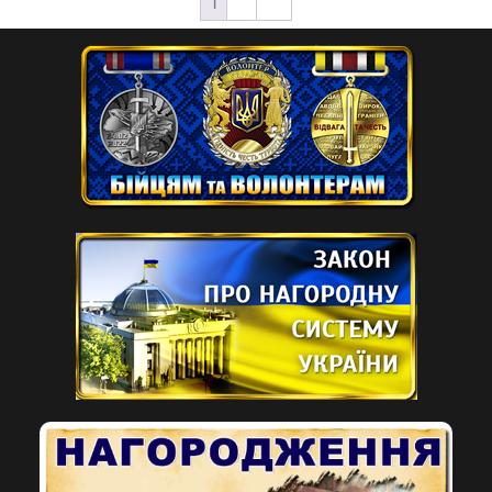
1
2
→