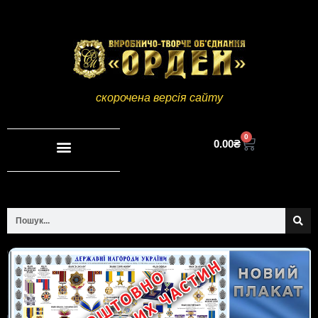
скорочена версія сайту
0
0.00
₴
Повна версія сайту