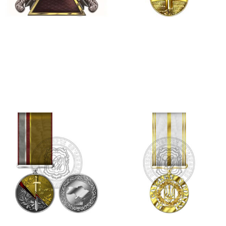
Знак народної пошани
Медаль “ЗА ВІДВАГУ”
“ОРДЕН МУЖНОСТІ”
400.00
₴
1,250.00
₴
Додати в кошик
Додати в кошик