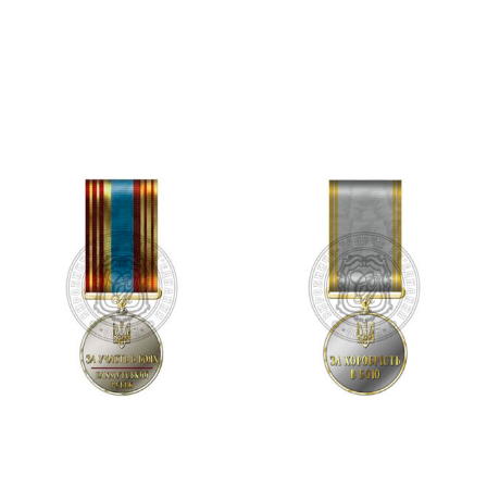
Медаль “За незламність
Медаль “За службу
духу”
Україні”
450.00
₴
575.00
₴
Додати в кошик
Додати в кошик
Медаль “За участь в боях
Медаль “За хоробрість в
“Бахмутський рубіж”
бою”
450.00
₴
450.00
₴