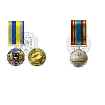
Додати в кошик
Додати в кошик
Медаль «За оборону
Медаль за участь в боях
рідної держави»
“Східний фронт”
400.00
₴
450.00
₴
Додати в кошик
Додати в кошик