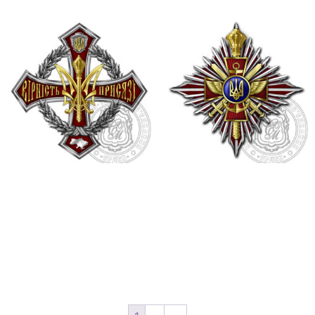
Орден “За вірність
Орден “За мужність і
присязі”
відвагу”
1,250.00
₴
1,250.00
₴
Додати в кошик
Додати в кошик