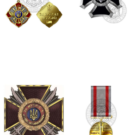
Відзнака “За службу
ЗАЛІЗНИЙ ХРЕСТ
державі” (ЗСУ)
575.00
₴
525.00
₴
Додати в кошик
Додати в кошик