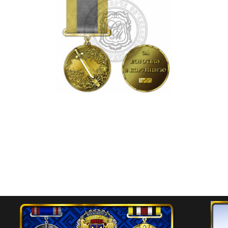
Медаль “За боротьбу з
корупцією”
450.00
₴
Додати в кошик