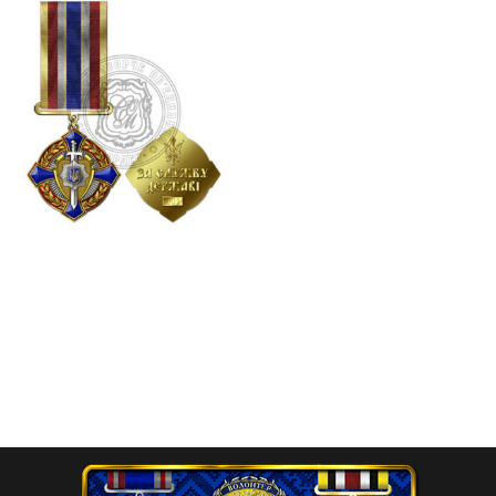
Відзнака “За службу
державі” (МВС України)
525.00
₴
Додати в кошик