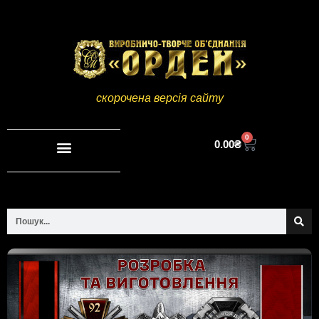
скорочена версія сайту
0
0.00
₴
Повна версія сайту