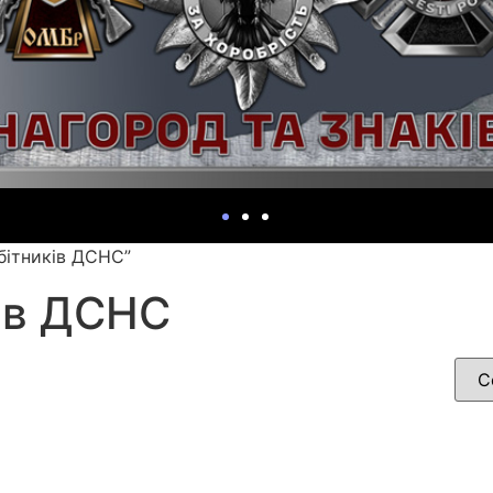
бітників ДСНС”
ків ДСНС