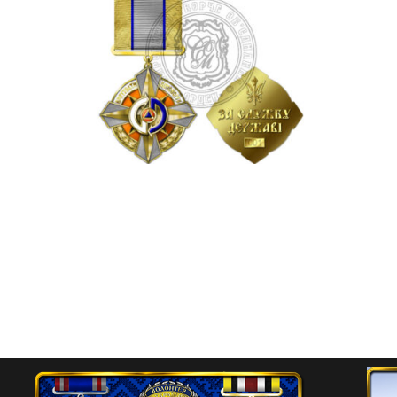
Відзнака «За службу державі»
(для співробітників ДСНС
України)
525.00
₴
Додати в кошик