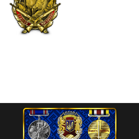
Нагрудний знак “Кращий
мисливець”
750.00
₴
Додати в кошик