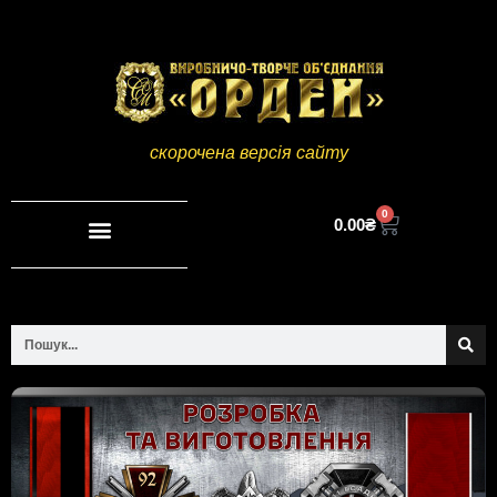
скорочена версія сайту
0
0.00
₴
Повна версія сайту