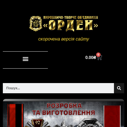
скорочена версія сайту
0
0.00
₴
Повна версія сайту