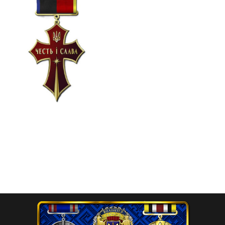
Хрест “ЧЕСТЬ і СЛАВА”
450.00
₴
Додати в кошик