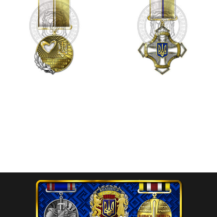
Відзнака “За
Орден “Єдність та воля”
благодійність”
1,250.00
₴
575.00
₴
Додати в кошик
Додати в кошик