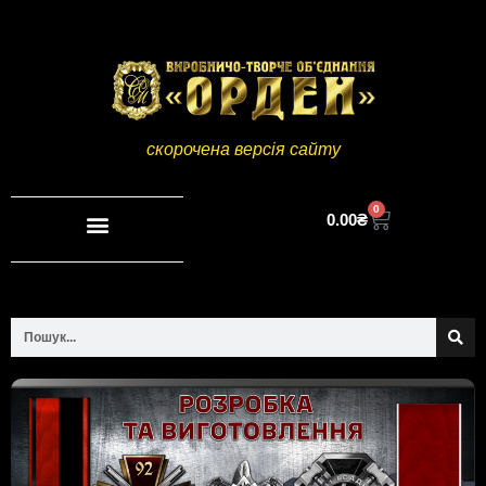
скорочена версія сайту
0
0.00
₴
Повна версія сайту