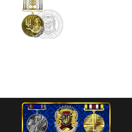
Відзнака “Українська
Берегиня”
575.00
₴
Додати в кошик